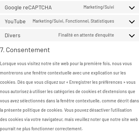
service
Google reCAPTCHA
(elegant-
to
Marketing/Suivi
haproxy
Consent
themes)
service
YouTube
to
Marketing/Suivi, Fonctionnel, Statistiques
google-
Consent
service
Divers
fonts
to
Finalité en attente d’enquête
google-
Consent
service
7. Consentement
recaptcha
to
youtube
service
Lorsque vous visitez notre site web pour la première fois, nous vous
divers
montrerons une fenêtre contextuelle avec une explication sur les
cookies. Dès que vous cliquez sur « Enregistrer les préférences » vous
nous autorisez à utiliser les catégories de cookies et d’extensions que
vous avez sélectionnés dans la fenêtre contextuelle, comme décrit dans
la présente politique de cookies. Vous pouvez désactiver l’utilisation
des cookies via votre navigateur, mais veuillez noter que notre site web
pourrait ne plus fonctionner correctement.