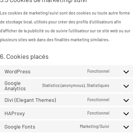
Les cookies de marketing/suivi sont des cookies ou toute autre forme
de stockage local, utilisés pour créer des profils d’utilisateurs afin
d’afficher de la publicité ou de suivre l’utilisateur sur ce site web ou sur
plusieurs sites web dans des finalités marketing similaires.
6. Cookies placés
WordPress
Fonctionnel
Consent
Google
to
Statistics (anonymous), Statistiques
Analytics
Consent
service
to
Divi (Elegant Themes)
Fonctionnel
wordpress
Consent
service
HAProxy
to
Fonctionnel
google-
Consent
service
analytics
Google Fonts
to
Marketing/Suivi
divi-
Consent