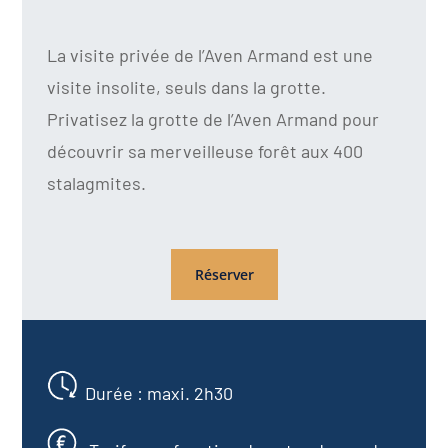
La
visite privée
de l’Aven Armand est une
visite insolite
, seuls dans la grotte.
Privatisez la grotte de l’Aven Armand pour
découvrir sa merveilleuse forêt aux 400
stalagmites.
Réserver
Durée : maxi. 2h30