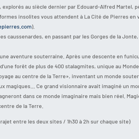
explorés au siècle dernier par Edouard-Alfred Martel, p
mes insolites vous attendent à La Cité de Pierres en vis
epierres.com
).
utes caussenardes, en passant par les Gorges de la Jonte,
.
 une aventure souterraine. Après une descente en funicu
 d’une forêt de plus de 400 stalagmites, unique au Monde,
 Voyage au centre de la Terre», inventant un monde soute
aux magiques… Ce grand visionnaire avait imaginé un mon
gneront dans ce monde imaginaire mais bien réel. Magie
entre de la Terre.
trajet entre les deux sites / 1h30 à 2h sur chaque site)