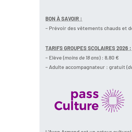
BON
À
SAVOIR :
– Prévoir des vêtements chauds et de
TARIFS GROUPES SCOLAIRES 2026 :
– Elève (
moins de 18 ans
) : 8,80 €
– Adulte accompagnateur : gratuit (
d
L’Aven Armand est un acteur culturel