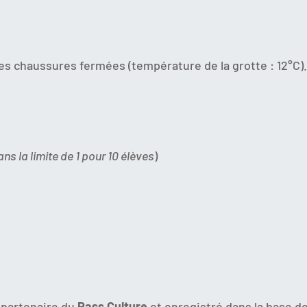
s chaussures fermées (température de la grotte : 12°C)
ans la limite de 1 pour 10 élèves
)
 partenaire du
Pass Culture
et enregistré dans la base d